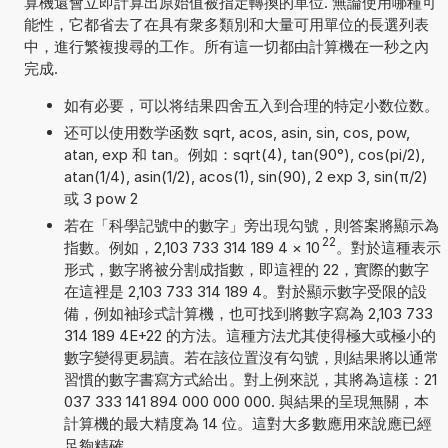
算機還會立即計算出原始值被指定轉換的單位. 無論使用哪種可
能性，它都省去了在具有衆多類別和大量可用單位的長選列表
中，進行繁複搜尋的工作。所有這一切都由計算機在一秒之內
完成.
如有必要，可以将结果四舍五入到合理的特定小数位数。
还可以使用数学函数 sqrt, acos, asin, sin, cos, pow,
atan, exp 和 tan。例如：sqrt(4), tan(90°), cos(pi/2),
atan(1/4), asin(1/2), acos(1), sin(90), 2 exp 3, sin(π/2)
或 3 pow 2
若在「科學記號中的數字」旁出現勾號，則答案將顯示為
22
指數。例如，2,103 733 314 189 4
×
10
。對於這種表示
形式，數字將被分割成指數，即這裡的 22，實際的數字
在這裡是 2,103 733 314 189 4。對於顯示數字受限的設
備，例如袖珍式計算機，也可找到將數字寫為 2,103 733
314 189 4E+22 的方法。這種方法尤其使得極大或極小的
數字變得更易讀。若在該位置沒有勾號，則結果將以通常
習慣的數字書寫方式給出。對上例來説，其將為這樣：21
037 333 141 894 000 000 000. 與結果的呈現無關，本
計算機的最大精度為 14 位。這對大多數應用來說應已經
足夠精確.