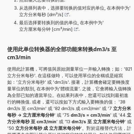
从选择列表中，选择要转换的值对应的单位, 在本例中为'
立方分米每秒 [dm³/s]
'.
最后选择要转换到的值的单位, 在本例中为'
立方厘米每分钟 [cm³/min]
'.
使用此单位转换器的全部功能来转换dm3/s 至
cm3/min
使用此計算機，可將值與原始測量單位一并輸入轉換；如：'821
立方分米每秒'. 在這樣做時，可以使用單位的全稱或是縮寫
如：'立方分米每秒' 或 'dm3/s'. 接著，計算機會確定要轉換度
量單位的類別, 在本例中为'體積流量'. 之後，它會將輸入值轉換
為全部已知的適當單位。在結果列表中，您還可以找到最初進
行的轉換值. 或者，還可以按如下方式輸入要轉換的值： '38
dm3/s 至 cm3/min' 或 '82 dm3/s 成 cm3/min' 或 '7
立方分米
每秒 -> 立方厘米每分钟
' 或 '75
dm3/s = cm3/min
' 或 '44
立
方分米每秒 至 cm3/min
' 或 '13
dm3/s 至 立方厘米每分钟
' 或
'50
立方分米每秒 成 立方厘米每分钟
'。對於這種替代方法，計