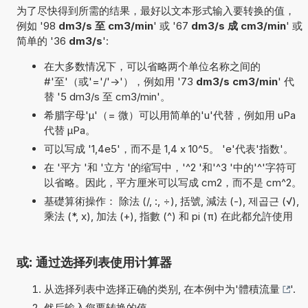
为了尽快得到所需的结果，最好以文本形式输入要转换的值，
例如 '98
dm3/s 至 cm3/min
' 或 '67
dm3/s 成 cm3/min
' 或
简单的 '36
dm3/s
':
在大多数情况下，可以省略两个单位名称之间的
#'至'（或'='/'->'），例如用 '73
dm3/s cm3/min
' 代
替 '5 dm3/s 至 cm3/min'。
希腊字母'µ'（= 微）可以用简单的'u'代替，例如用 uPa
代替 µPa。
可以写成 '1,4e5'，而不是 1,4 x 10^5。 'e'代表'指数'。
在 '平方 '和 '立方 '的缩写中，'^2 '和'^3 '中的'^'字符可
以省略。因此，平方厘米可以写成 cm2，而不是 cm^2。
基礎算術操作： 除法 (/, :, ÷), 括號, 減法 (-), 제곱근 (√),
乘法 (*, x), 加法 (+), 指數 (^) 和 pi (π) 在此都允許使用
或: 通过选择列表使用计算器
从选择列表中选择正确的类别, 在本例中为'
體積流量
'.
然后输入您要转换的值.