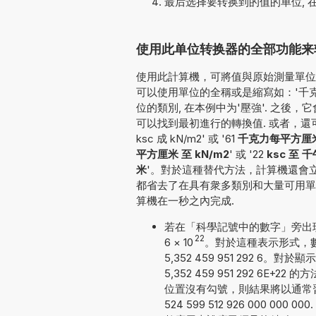
最后选择要转换到的值的单位, 
使用此单位转换器的全部功能来转换
使用此計算機，可將值與原始測量單位一
可以使用單位的全稱或是縮寫如：'千克力
位的類別, 在本例中为'壓強'. 之
可以找到最初進行的轉換值. 或者，還可以按
ksc 成 kN/m2' 或 '61
千克力每平方厘米 
平方厘米 至 kN/m2
' 或 '22
ksc 至 
米
'。對於這種替代方法，計算機還會
都省去了在具有衆多類別和大量可用單
算機在一秒之內完成.
若在「科學記號中的數字」旁出現勾號
22
6
×
10
。對於這種表示形式，數
5,352 459 951 292
5,352 459 951 292 
位置沒有勾號，則結果將以通常
524 599 512 926 000 