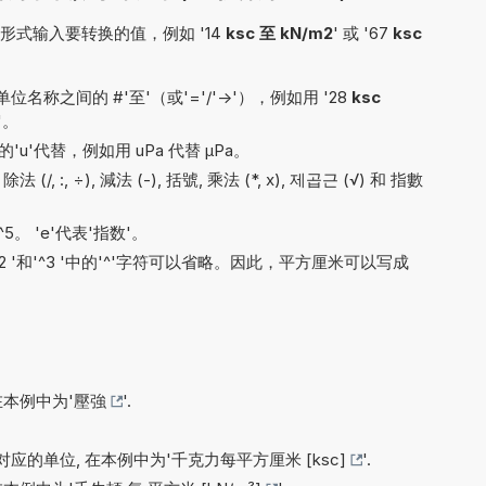
式输入要转换的值，例如 '14
ksc 至 kN/m2
' 或 '67
ksc
称之间的 #'至'（或'='/'->'），例如用 '28
ksc
2'。
'u'代替，例如用 uPa 代替 µPa。
法 (/, :, ÷), 減法 (-), 括號, 乘法 (*, x), 제곱근 (√) 和 指數
10^5。 'e'代表'指数'。
'^2 '和'^3 '中的'^'字符可以省略。因此，平方厘米可以写成
在本例中为'
壓強
'.
应的单位, 在本例中为'
千克力每平方厘米 [ksc]
'.