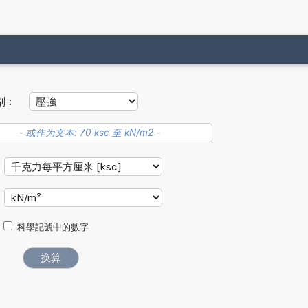
别︰
科學記號中的數字