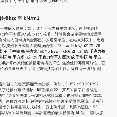
在本例中为'
千牛頓 每 平方米 [kN/m²]
'.
ksc 至 kN/m2
并輸入轉換；如：'314 千克力每平方厘米'. 在這樣做時，
每平方厘米' 或 'ksc'. 接著，計算機會確定要轉換度量單
後，它會將輸入值轉換為全部已知的適當單位。在結果列表中，您還
如下方式輸入要轉換的值： '8 ksc 至 kN/m2' 或 '76
-> 千牛頓 每 平方米
' 或 '15
ksc = kN/m2
' 或 '68
千克力每
千牛頓 每 平方米
' 或 '29
千克力每平方厘米 成 千牛頓 每 平方
立即計算出原始值被指定轉換的單位. 無論使用哪種可能性，它
位的長選列表中，進行繁複搜尋的工作。所有這一切都由計
，則答案將顯示為指數。例如，5,352 459 951 292
字將被分割成指數，即這裡的 22，實際的數字在這裡是
 6。對於顯示數字受限的設備，例如袖珍式計算機，也可找到將數字寫為
6E+22 的方法。這種方法尤其使得極大或極小的數字變得更易讀。若在該
習慣的數字書寫方式給出。對上例來説，其將為這樣：53
000 000. 與結果的呈現無關，本計算機的最大精度為 14 位。這對大多