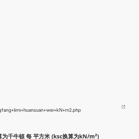
ingfang+limi+huansuan+wei+kN+m2.php
千牛頓 每 平方米 (ksc换算为kN/m²)