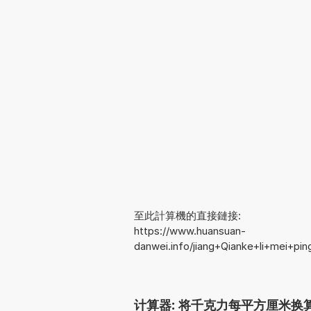
至此計算機的直接鏈接:
https://www.huansuan-
danwei.info/jiang+Qianke+li+mei+p
计算器: 将千克力每平方厘米换算为