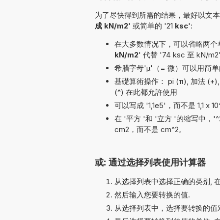
为了尽快得到所需的结果，最好以文本形
成 kN/m2
' 或简单的 '21
ksc
':
在大多数情况下，可以省略两个单位名
kN/m2
' 代替 '74 ksc 至 kN/m
希腊字母'µ'（= 微）可以用简单的
基礎算術操作： pi (π), 加法 (+), 除
(^) 在此都允許使用
可以写成 '1,1e5'，而不是 1,1 x 
在 '平方 '和 '立方 '的缩写中，
cm2，而不是 cm^2。
或: 通过选择列表使用计算器
从选择列表中选择正确的类别, 
然后输入您要转换的值.
从选择列表中，选择要转换的值对