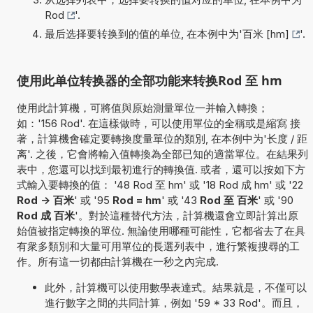
Rod
'.
最后选择要转换到的值的单位, 在本例中为'
百米 [hm]
'.
使用此单位转换器的全部功能来转换Rod 至 hm
使用此計算機，可將值與原始測量單位一并輸入轉換；
如：'156 Rod'. 在這樣做時，可以使用單位的全稱或是縮寫 接
著，計算機會確定要轉換度量單位的類別, 在本例中为'长度 / 距
离'. 之後，它會將輸入值轉換為全部已知的適當單位。在結果列
表中，您還可以找到最初進行的轉換值. 或者，還可以按如下方
式輸入要轉換的值： '48 Rod 至 hm' 或 '18 Rod 成 hm' 或 '22
Rod -> 百米
' 或 '95
Rod = hm
' 或 '43
Rod 至 百米
' 或 '90
Rod 成 百米
'。對於這種替代方法，計算機還會立即計算出原
始值被指定轉換的單位. 無論使用哪種可能性，它都省去了在具
有衆多類別和大量可用單位的長選列表中，進行繁複搜尋的工
作。所有這一切都由計算機在一秒之內完成.
此外，計算機可以使用數學表達式。結果就是，不僅可以
進行數字之間的共同計算，例如 '59 * 33 Rod'。而且，