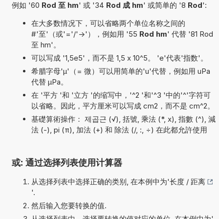
例如 '60
Rod 至 hm
' 或 '34
Rod 成 hm
' 或简单的 '8
Rod
':
在大多数情况下，可以省略两个单位名称之间的
#'至'（或'='/'->'），例如用 '55
Rod hm
' 代替 '81 Rod
至 hm'。
可以写成 '1,5e5'，而不是 1,5 x 10^5。 'e'代表'指数'。
希腊字母'µ'（= 微）可以用简单的'u'代替，例如用 uPa
代替 µPa。
在 '平方 '和 '立方 '的缩写中，'^2 '和'^3 '中的'^'字符可
以省略。因此，平方厘米可以写成 cm2，而不是 cm^2。
基礎算術操作： 제곱근 (√), 括號, 乘法 (*, x), 指數 (^), 減
法 (-), pi (π), 加法 (+) 和 除法 (/, :, ÷) 在此都允許使用
或: 通过选择列表使用计算器
从选择列表中选择正确的类别, 在本例中为'
长度 / 距离
'.
然后输入您要转换的值.
从选择列表中，选择要转换的值对应的单位, 在本例中为'