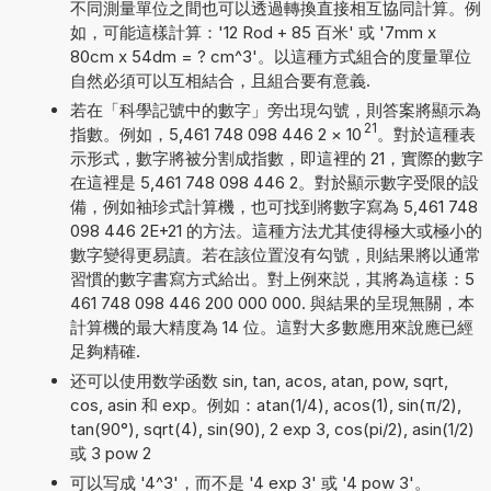
不同測量單位之間也可以透過轉換直接相互協同計算。例
如，可能這樣計算：'12 Rod + 85 百米' 或 '7mm x
80cm x 54dm = ? cm^3'。以這種方式組合的度量單位
自然必須可以互相結合，且組合要有意義.
若在「科學記號中的數字」旁出現勾號，則答案將顯示為
21
指數。例如，5,461 748 098 446 2
×
10
。對於這種表
示形式，數字將被分割成指數，即這裡的 21，實際的數字
在這裡是 5,461 748 098 446 2。對於顯示數字受限的設
備，例如袖珍式計算機，也可找到將數字寫為 5,461 748
098 446 2E+21 的方法。這種方法尤其使得極大或極小的
數字變得更易讀。若在該位置沒有勾號，則結果將以通常
習慣的數字書寫方式給出。對上例來説，其將為這樣：5
461 748 098 446 200 000 000. 與結果的呈現無關，本
計算機的最大精度為 14 位。這對大多數應用來說應已經
足夠精確.
还可以使用数学函数 sin, tan, acos, atan, pow, sqrt,
cos, asin 和 exp。例如：atan(1/4), acos(1), sin(π/2),
tan(90°), sqrt(4), sin(90), 2 exp 3, cos(pi/2), asin(1/2)
或 3 pow 2
可以写成 '4^3'，而不是 '4 exp 3' 或 '4 pow 3'。